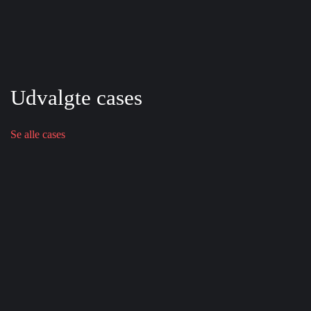
Udvalgte cases
Se alle cases
EMBALLAGEDESIGN
NORDIC
AESTHETIC
CLINIC